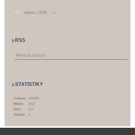
<<
duben / 2026
>>
RSS
PŘEHLED ZDROJŮ
STATISTIKY
Celkem:
423098
Měsíc:
3522
Den:
175
Online:
2