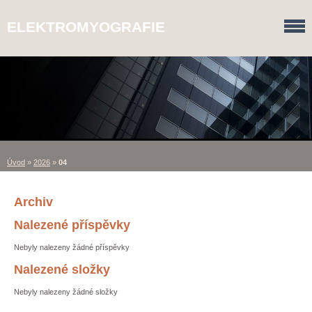
ELEKTROMYOGRAFIE
Úvod
»
2026
»
04
Archiv
Nalezené příspěvky
Nebyly nalezeny žádné příspěvky
Nalezené složky
Nebyly nalezeny žádné složky