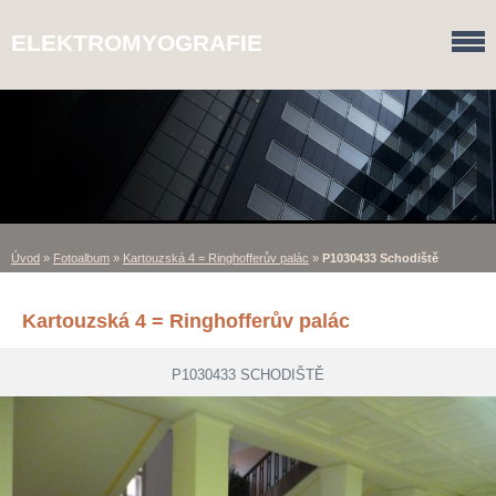
ELEKTROMYOGRAFIE
Úvod
»
Fotoalbum
»
Kartouzská 4 = Ringhofferův palác
»
P1030433 Schodiště
Kartouzská 4 = Ringhofferův palác
P1030433 SCHODIŠTĚ