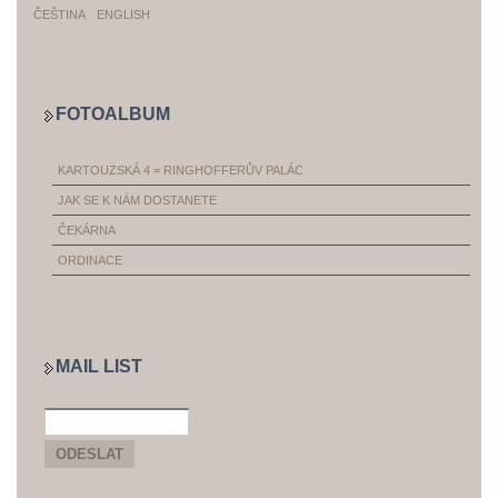
ČEŠTINA
ENGLISH
FOTOALBUM
KARTOUZSKÁ 4 = RINGHOFFERŮV PALÁC
JAK SE K NÁM DOSTANETE
ČEKÁRNA
ORDINACE
MAIL LIST